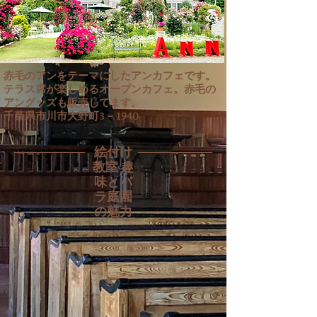
赤毛のアンをテーマにしたアンカフェです。
テラス席が楽しめるオープンカフェ。赤毛の
アングッズも販売してます。
千葉県市川市大野町3－1940
絵付け
教室 趣
味とバ
ラ庭園
の魅力