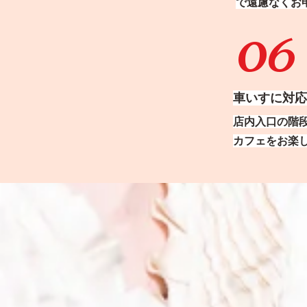
で
遠慮なくお
06
車いすに対応
店内入口の階
カフェをお楽