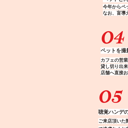
今年からペ
なお、盲導
04
ペットを撮
カフェの営業
貸し切り出来
​店舗へ直接
05
聴覚ハンデ
ご来店頂いた