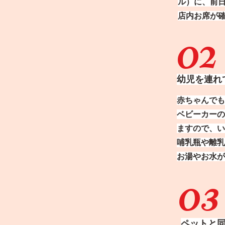
ル）に、前
店内お席が
02
幼児を連れ
赤ちゃんでも
ベビーカーの
ますので、い
哺乳瓶や離乳
​お湯やお水
03
ペットと